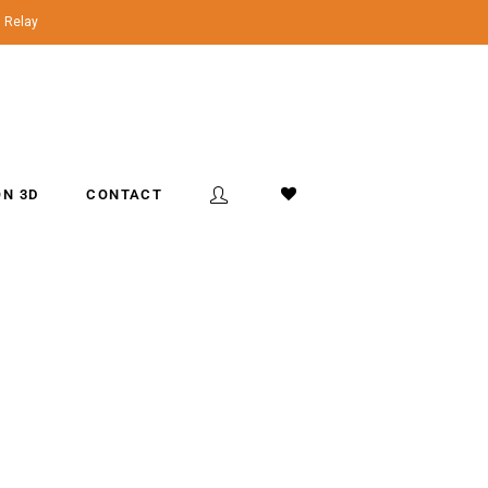
l Relay
ON 3D
CONTACT