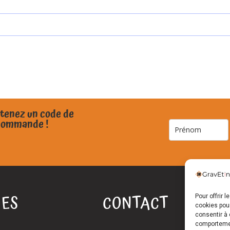
btenez un code de
 commande !
ES
CONTACT
Pour offrir 
cookies pour
consentir à 
comportement